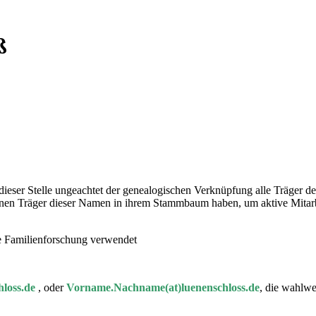
ß
 dieser Stelle ungeachtet der genealogischen Verknüpfung alle Träger
 einen Träger dieser Namen in ihrem Stammbaum haben, um aktive Mitar
ie Familienforschung verwendet
loss.de
, oder
Vorname.Nachname(at)luenenschloss.de
, die wahlwe