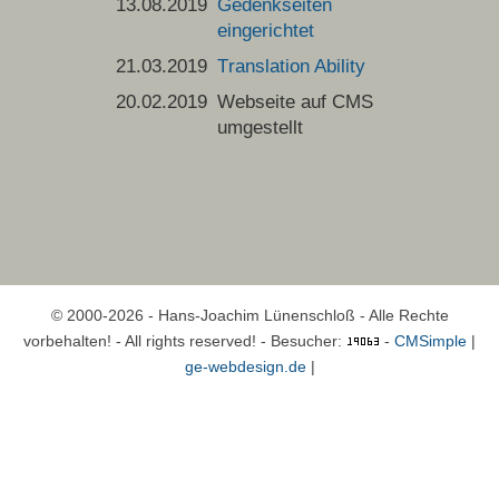
13.08.2019
Gedenkseiten
eingerichtet
21.03.2019
T
ranslation
Ability
20.02.2019
Webseite auf CMS
umgestellt
© 2000-2026 - Hans-Joachim Lünenschloß - Alle Rechte
vorbehalten! - All rights reserved! -
Besucher:
-
CMSimple
|
ge-webdesign.de
|